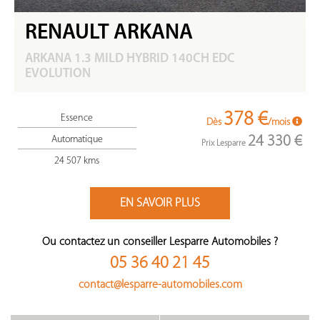
RENAULT ARKANA
ARKANA 1.3 MILD HYBRID 140CH EDC
EVOLUTION
378 €
Essence
Dès
/mois
24 330 €
Automatique
Prix Lesparre
24 507 kms
EN SAVOIR PLUS
Ou contactez un conseiller Lesparre Automobiles ?
05 36 40 21 45
contact@lesparre-automobiles.com