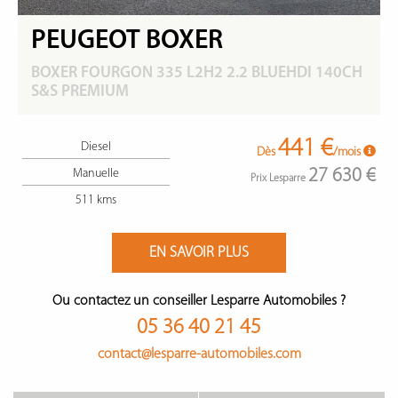
PEUGEOT BOXER
BOXER FOURGON 335 L2H2 2.2 BLUEHDI 140CH
S&S PREMIUM
441 €
Diesel
Dès
/mois
27 630 €
Manuelle
Prix Lesparre
511 kms
EN SAVOIR PLUS
Ou contactez un conseiller Lesparre Automobiles ?
05 36 40 21 45
contact@lesparre-automobiles.com