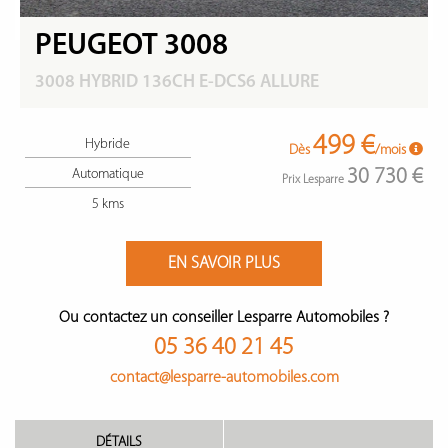
PEUGEOT 3008
3008 HYBRID 136CH E-DCS6 ALLURE
499 €
Hybride
Dès
/mois
30 730 €
Automatique
Prix Lesparre
5 kms
EN SAVOIR PLUS
Ou contactez un conseiller Lesparre Automobiles ?
05 36 40 21 45
contact@lesparre-automobiles.com
DÉTAILS