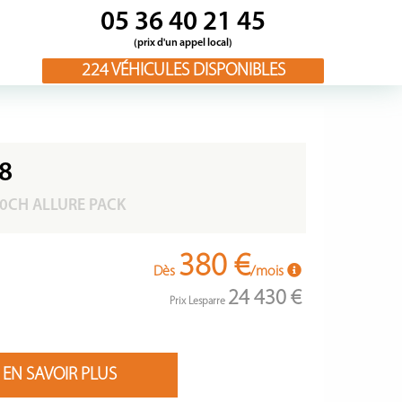
05 36 40 21 45
(prix d'un appel local)
224
VÉHICULES DISPONIBLES
8
30CH ALLURE PACK
380 €
Dès
/mois
24 430 €
Prix Lesparre
EN SAVOIR PLUS