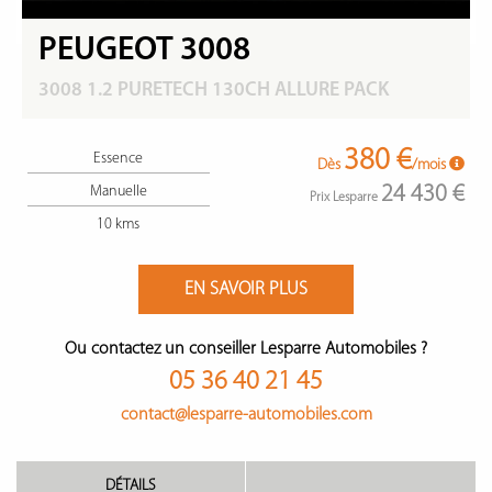
PEUGEOT 3008
3008 1.2 PURETECH 130CH ALLURE PACK
380 €
Essence
Dès
/mois
24 430 €
Manuelle
Prix Lesparre
10 kms
EN SAVOIR PLUS
Ou contactez un conseiller Lesparre Automobiles ?
05 36 40 21 45
contact@lesparre-automobiles.com
DÉTAILS