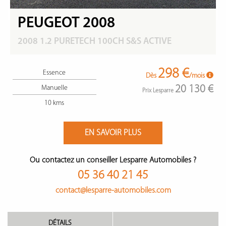
PEUGEOT 2008
2008 1.2 PURETECH 100CH S&S ACTIVE
298 €
Essence
Dès
/mois
20 130 €
Manuelle
Prix Lesparre
10 kms
EN SAVOIR PLUS
Ou contactez un conseiller Lesparre Automobiles ?
05 36 40 21 45
contact@lesparre-automobiles.com
DÉTAILS