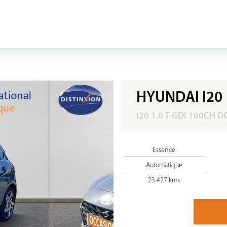
HYUNDAI I20
i20 1.0 T-GDI 100CH D
Essence
Automatique
23 427 kms