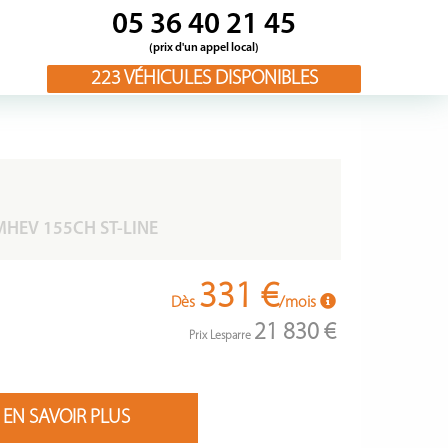
05 36 40 21 45
(prix d'un appel local)
223
VÉHICULES DISPONIBLES
HEV 155CH ST-LINE
331 €
Dès
/mois
21 830 €
Prix Lesparre
EN SAVOIR PLUS