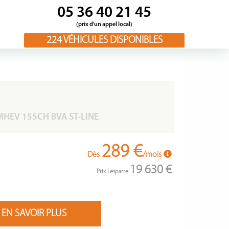
05 36 40 21 45
(prix d'un appel local)
224
VÉHICULES DISPONIBLES
HEV 155CH BVA ST-LINE
289 €
Dès
/mois
19 630 €
Prix Lesparre
EN SAVOIR PLUS