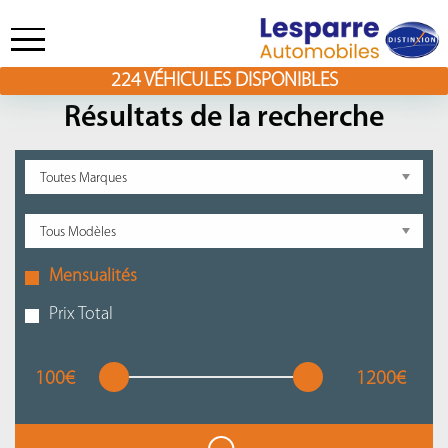
224
VÉHICULES DISPONIBLES
Skip
to
Résultats de la recherche
content
Mensualités
Prix Total
100€
1200€