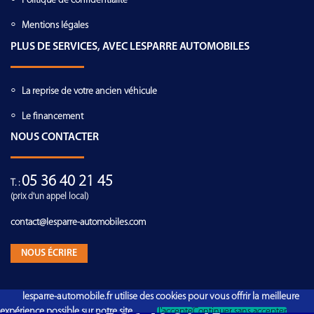
Politique de confidentialité
Mentions légales
PLUS DE SERVICES, AVEC LESPARRE AUTOMOBILES
La reprise de votre ancien véhicule
Le financement
NOUS CONTACTER
05 36 40 21 45
T. :
(prix d'un appel local)
contact@lesparre-automobiles.com
NOUS ÉCRIRE
lesparre-automobile.fr utilise des cookies pour vous offrir la meilleure
expérience possible sur notre site.
J'accepte
Continuer sans accepter