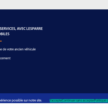
 SERVICES, AVEC LESPARRE
BILES
se de votre ancien véhicule
ncement
érience possible sur notre site.
J'accepte
Continuer sans accepter
Politique 