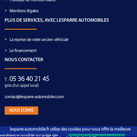
Politique de confidentialité
Mentions légales
PLUS DE SERVICES, AVEC LESPARRE AUTOMOBILES
La reprise de votre ancien véhicule
Le financement
NOUS CONTACTER
05 36 40 21 45
T. :
(prix d'un appel local)
contact@lesparre-automobiles.com
NOUS ÉCRIRE
lesparre-automobile.fr utilise des cookies pour vous offrir la meilleure
expérience possible sur notre site.
J'accepte
Continuer sans accepter