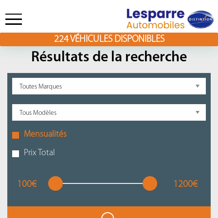
224
VÉHICULES DISPONIBLES
Skip
to
Résultats de la recherche
content
Mensualités
Prix Total
100€
1200€