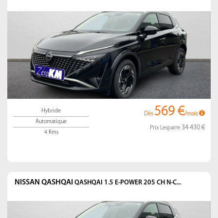
569 €
Hybride
Dès
/mois
Automatique
34 430 €
Prix Lesparre
4 Kms
NISSAN QASHQAI
QASHQAI 1.5 E-POWER 205 CH N-C...