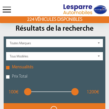
224
VÉHICULES DISPONIBLES
Skip
to
Résultats de la recherche
content
Mensualités
Prix Total
100€
1200€