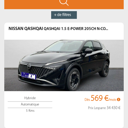
+ de filtres
NISSAN QASHQAI
QASHQAI 1.5 E-POWER 205CH N-CO...
569 €
Hybride
Dès
/mois
Automatique
34 430 €
Prix Lesparre
5 Kms