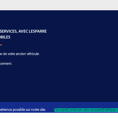
 SERVICES, AVEC LESPARRE
BILES
se de votre ancien véhicule
ncement
érience possible sur notre site.
J'accepte
Continuer sans accepter
Politique 