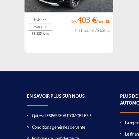
403 €
Hybride
Dès
/mois
Manuelle
25 630 €
Prix Lesparre
38 825 Kms
EN SAVOIR PLUS SUR NOUS
PLUS DE
AUTOMO
Qui est LESPARRE AUTOMOBILES ?
La repri
Conditions générales de vente
Le fina
Politique de confidentialité