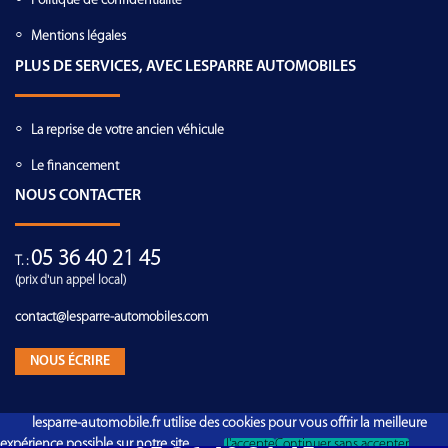
Politique de confidentialité
Mentions légales
PLUS DE SERVICES, AVEC LESPARRE AUTOMOBILES
La reprise de votre ancien véhicule
Le financement
NOUS CONTACTER
05 36 40 21 45
T. :
(prix d'un appel local)
contact@lesparre-automobiles.com
NOUS ÉCRIRE
lesparre-automobile.fr utilise des cookies pour vous offrir la meilleure
expérience possible sur notre site.
J'accepte
Continuer sans accepter