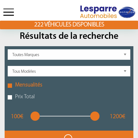
222
VÉHICULES DISPONIBLES
Skip
to
Résultats de la recherche
content
Mensualités
Prix Total
100€
1200€