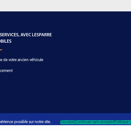
 SERVICES, AVEC LESPARRE
BILES
se de votre ancien véhicule
ncement
érience possible sur notre site.
J'accepte
Continuer sans accepter
Politique 