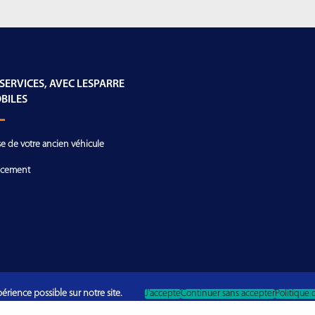
 SERVICES, AVEC LESPARRE
BILES
se de votre ancien véhicule
ncement
érience possible sur notre site.
J'accepte
Continuer sans accepter
Politique 