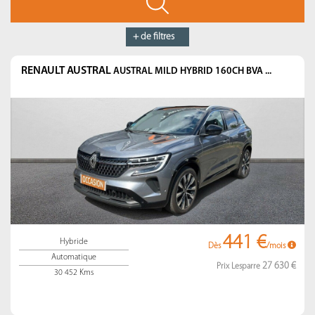
+ de filtres
RENAULT AUSTRAL
AUSTRAL MILD HYBRID 160CH BVA ...
441 €
Hybride
Dès
/mois
Automatique
27 630 €
Prix Lesparre
30 452 Kms