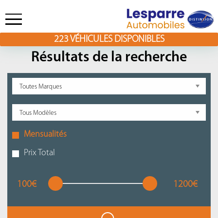
223
VÉHICULES DISPONIBLES
Skip
to
Résultats de la recherche
content
Mensualités
Prix Total
100€
1200€