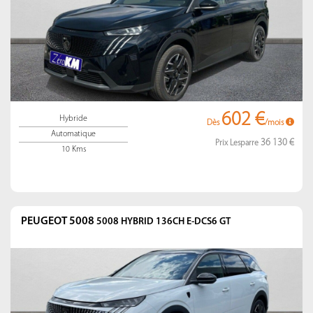
602 €
Hybride
Dès
/mois
Automatique
36 130 €
Prix Lesparre
10 Kms
PEUGEOT 5008
5008 HYBRID 136CH E-DCS6 GT