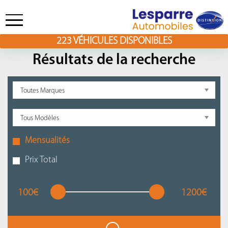
223
VÉHICULES DISPONIBLES
Skip
to
Résultats de la recherche
content
Mensualités
Prix Total
100€
1200€