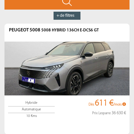
+ de filtres
PEUGEOT 5008
5008 HYBRID 136CH E-DCS6 GT
611 €
Hybride
Dès
/mois
Automatique
36 630 €
Prix Lesparre
10 Kms