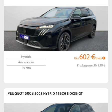
602 €
Hybride
Dès
/mois
Automatique
36 130 €
Prix Lesparre
10 Kms
PEUGEOT 5008
5008 HYBRID 136CH E-DCS6 GT