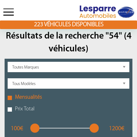
223
VÉHICULES DISPONIBLES
Skip
to
Résultats de la recherche "54" (4
content
véhicules)
Mensualités
Prix Total
100€
1200€