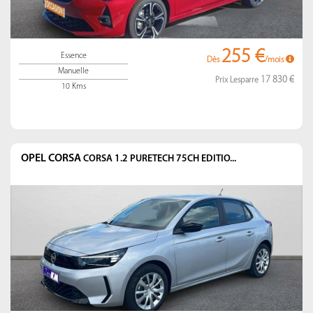
255 €
Essence
Dès
/mois
Manuelle
17 830 €
Prix Lesparre
10 Kms
OPEL CORSA
CORSA 1.2 PURETECH 75CH EDITIO...