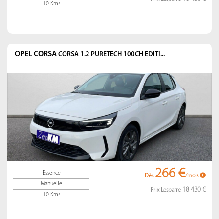
10 Kms
OPEL CORSA
CORSA 1.2 PURETECH 100CH EDITI...
266 €
Essence
Dès
/mois
Manuelle
18 430 €
Prix Lesparre
10 Kms