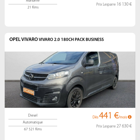
Manuelle
16 130 €
Prix Lesparre
21 Kms
OPEL VIVARO
VIVARO 2.0 180CH PACK BUSINESS
441 €
Diesel
Dès
/mois
Automatique
27 630 €
Prix Lesparre
67 521 Kms