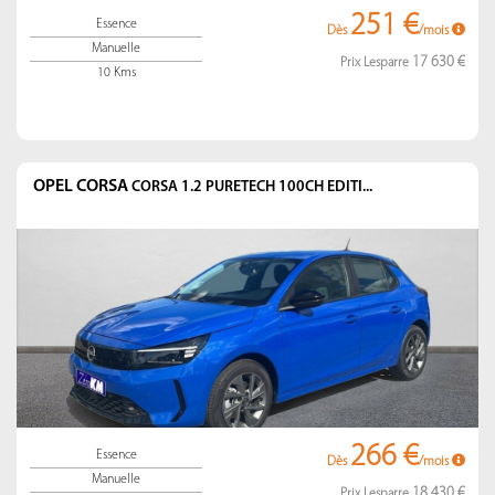
251 €
Essence
Dès
/mois
Manuelle
17 630 €
Prix Lesparre
10 Kms
OPEL CORSA
CORSA 1.2 PURETECH 100CH EDITI...
266 €
Essence
Dès
/mois
Manuelle
18 430 €
Prix Lesparre