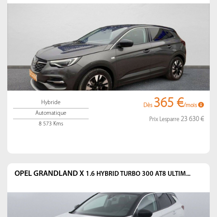
365 €
Hybride
Dès
/mois
Automatique
23 630 €
Prix Lesparre
8 573 Kms
OPEL GRANDLAND X
1.6 HYBRID TURBO 300 AT8 ULTIM...