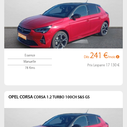
241 €
Essence
Dès
/mois
Manuelle
17 130 €
Prix Lesparre
78 Kms
OPEL CORSA
CORSA 1.2 TURBO 100CH S&S GS