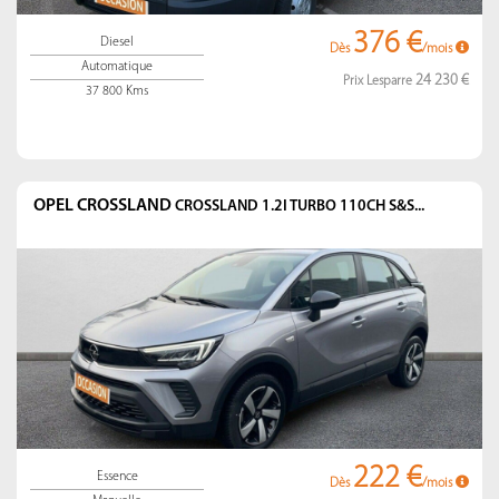
376 €
Diesel
Dès
/mois
Automatique
24 230 €
Prix Lesparre
37 800 Kms
OPEL CROSSLAND
CROSSLAND 1.2I TURBO 110CH S&S...
222 €
Essence
Dès
/mois