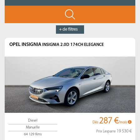
+ de filtres
OPEL INSIGNIA
INSIGNIA 2.0D 174CH ELEGANCE
287 €
Diesel
Dès
/mois
Manuelle
19 530 €
Prix Lesparre
64 129 Kms