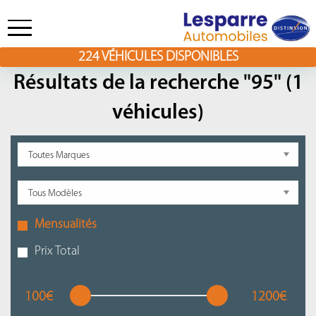
224
VÉHICULES DISPONIBLES
Skip
to
Résultats de la recherche "95" (1
content
véhicules)
Mensualités
Prix Total
100€
1200€